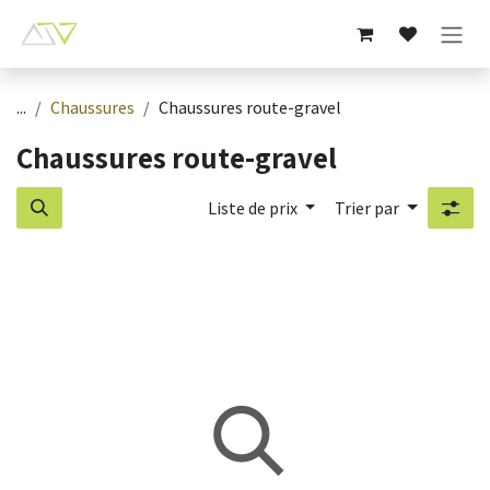
Se rendre au contenu
...
Chaussures
Chaussures route-gravel
Chaussures route-gravel
Liste de prix
Trier par