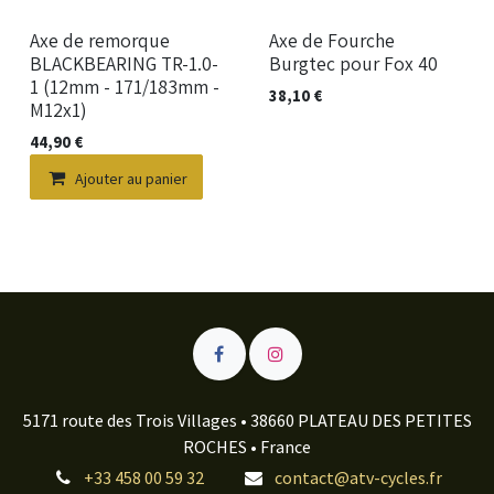
Nouveau !
Axe de remorque
Axe de Fourche
BLACKBEARING TR-1.0-
Burgtec pour Fox 40
1 (12mm - 171/183mm -
38,10
€
M12x1)
44,90
€
Ajouter au panier
5171 route des Trois Villages • 38660 PLATEAU DES PETITES
ROCHES • France
+33 458 00 59 32
contact@atv-cycles.fr