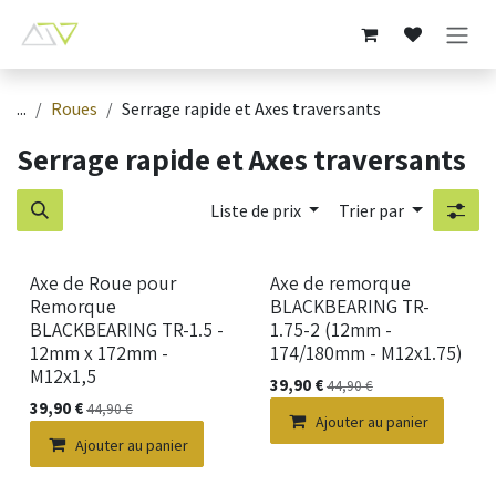
Se rendre au contenu
...
Roues
Serrage rapide et Axes traversants
Serrage rapide et Axes traversants
Liste de prix
Trier par
Axe de Roue pour
Axe de remorque
Remorque
BLACKBEARING TR-
BLACKBEARING TR-1.5 -
1.75-2 (12mm -
12mm x 172mm -
174/180mm - M12x1.75)
M12x1,5
39,90
€
44,90
€
39,90
€
44,90
€
Ajouter au panier
Ajouter au panier