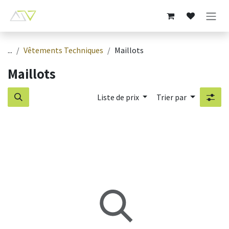
Se rendre au contenu
...
Vêtements Techniques
Maillots
Maillots
Liste de prix
Trier par