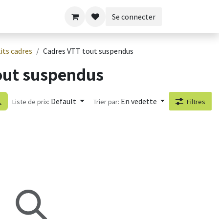
Se connecter
its cadres
Cadres VTT tout suspendus
out suspendus
Default
En vedette
Liste de prix:
Trier par:
Filtres