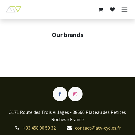
Skip to Content
Our brands
5171 Route des Trois Villages • 38660 Plateau des Petites
Roches • France
+33 458 00 59 32
contact@atv-cycles.fr