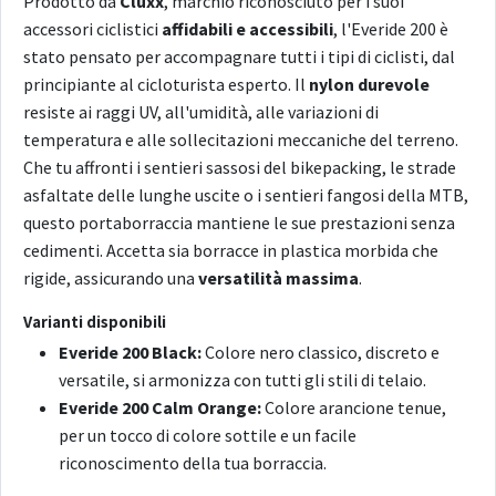
Prodotto da
Cluxx
, marchio riconosciuto per i suoi
accessori ciclistici
affidabili e accessibili
, l'Everide 200 è
stato pensato per accompagnare tutti i tipi di ciclisti, dal
principiante al cicloturista esperto. Il
nylon durevole
resiste ai raggi UV, all'umidità, alle variazioni di
temperatura e alle sollecitazioni meccaniche del terreno.
Che tu affronti i sentieri sassosi del bikepacking, le strade
asfaltate delle lunghe uscite o i sentieri fangosi della MTB,
questo portaborraccia mantiene le sue prestazioni senza
cedimenti. Accetta sia borracce in plastica morbida che
rigide, assicurando una
versatilità massima
.
Varianti disponibili
Everide 200 Black:
Colore nero classico, discreto e
versatile, si armonizza con tutti gli stili di telaio.
Everide 200 Calm Orange:
Colore arancione tenue,
per un tocco di colore sottile e un facile
riconoscimento della tua borraccia.