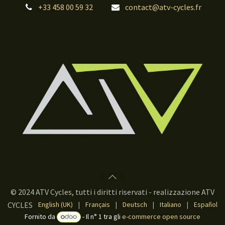
+33 458 00 59 32
contact@atv-cycles.fr
© 2024 ATV Cycles, tutti i diritti riservati - realizzazione ATV
English (UK)
|
Français
|
Deutsch
|
Italiano
|
Español
CYCLES
Fornito da
- Il n° 1 tra gli
e-commerce open source