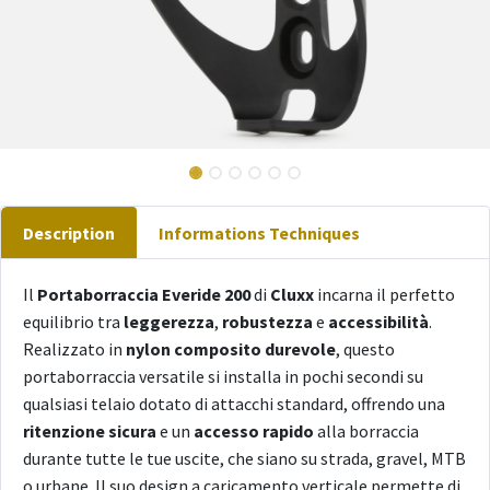
Description
Informations Techniques
Il
Portaborraccia Everide 200
di
Cluxx
incarna il perfetto
equilibrio tra
leggerezza
,
robustezza
e
accessibilità
.
Realizzato in
nylon composito durevole
, questo
portaborraccia versatile si installa in pochi secondi su
qualsiasi telaio dotato di attacchi standard, offrendo una
ritenzione sicura
e un
accesso rapido
alla borraccia
durante tutte le tue uscite, che siano su strada, gravel, MTB
o urbane. Il suo design a caricamento verticale permette di