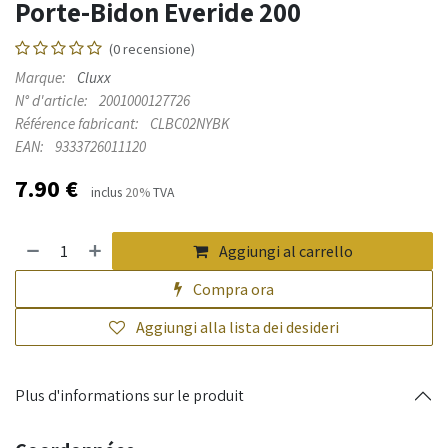
Porte-Bidon Everide 200
(0 recensione)
Marque:
Cluxx
N° d'article:
2001000127726
Référence fabricant:
CLBC02NYBK
EAN:
9333726011120
7.90
€
inclus
20%
TVA
Aggiungi al carrello
Compra ora
Aggiungi alla lista dei desideri
Plus d'informations sur le produit