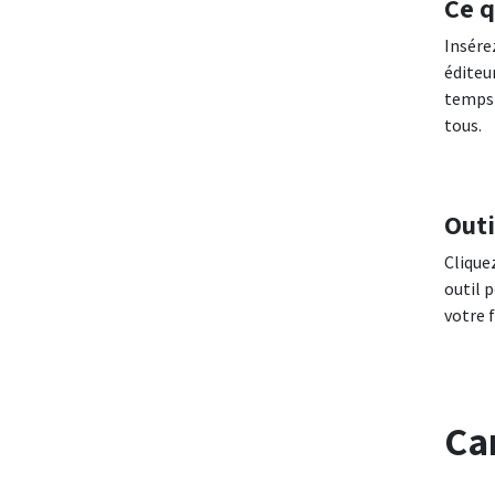
Ce q
Insérez
éditeu
temps 
tous.
Outi
Clique
outil 
votre 
Ca