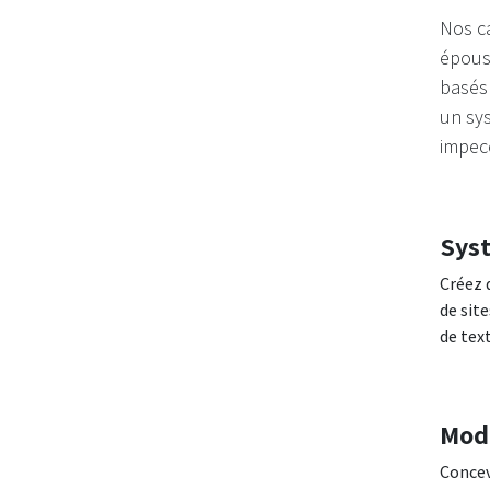
Nos ca
époust
basés 
un sys
impecc
Syst
Créez 
de sit
de tex
Modè
Concev