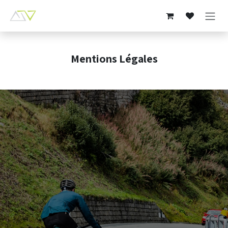
Se rendre au contenu
Mentions Légales