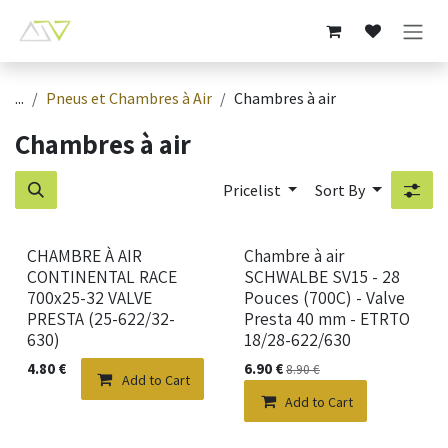
Skip to Content
...
Pneus et Chambres à Air
Chambres à air
Chambres à air
Pricelist
Sort By
CHAMBRE À AIR
Chambre à air
CONTINENTAL RACE
SCHWALBE SV15 - 28
700x25-32 VALVE
Pouces (700C) - Valve
PRESTA (25-622/32-
Presta 40 mm - ETRTO
630)
18/28-622/630
4.80
€
6.90
€
8.90
€
Add to Cart
Add to Cart