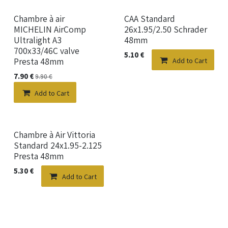
Chambre à air
CAA Standard
MICHELIN AirComp
26x1.95/2.50 Schrader
Ultralight A3
48mm
700x33/46C valve
5.10
€
Presta 48mm
Add to Cart
7.90
€
9.90
€
Add to Cart
New!
Chambre à Air Vittoria
Standard 24x1.95-2.125
Presta 48mm
5.30
€
Add to Cart