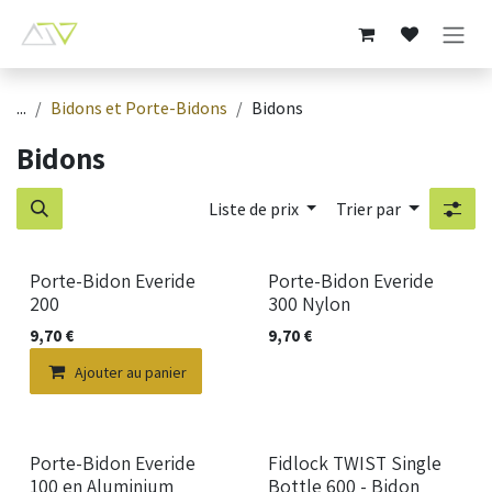
Se rendre au contenu
...
Bidons et Porte-Bidons
Bidons
Bidons
Liste de prix
Trier par
Porte-Bidon Everide
Porte-Bidon Everide
200
300 Nylon
9,70
€
9,70
€
Ajouter au panier
Nouveau !
Porte-Bidon Everide
Fidlock TWIST Single
100 en Aluminium
Bottle 600 - Bidon