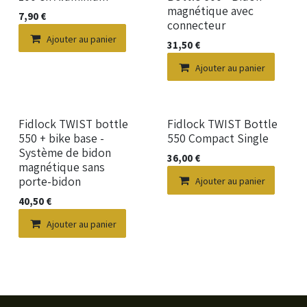
magnétique avec
7,90
€
connecteur
Ajouter au panier
31,50
€
Ajouter au panier
Nouveau !
Nouveau !
Fidlock TWIST bottle
Fidlock TWIST Bottle
550 + bike base -
550 Compact Single
Système de bidon
36,00
€
magnétique sans
porte-bidon
Ajouter au panier
40,50
€
Ajouter au panier