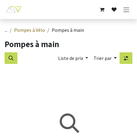
Se rendre au contenu
...
Pompes à Vélo
Pompes à main
Pompes à main
Liste de prix
Trier par