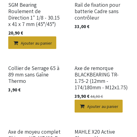
SGM Bearing
Rail de fixation pour
Roulement de
batterie Cadre sans
Direction 1" 1/8 - 30.15
contrôleur
x 41 x 7 mm (45°/45°)
33,00
€
20,90
€
Ajouter au panier
Collier de Serrage 65 à
Axe de remorque
89 mm sans Gaîne
BLACKBEARING TR-
Thermo
1.75-2 (12mm -
174/180mm - M12x1.75)
3,90
€
39,90
€
44,90
€
Ajouter au panier
Axe de moyeu complet
MAHLE X20 Active