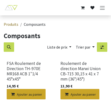
Se rendre au contenu
Produits
Composants
Composants
Liste de prix
Trier par
FSA Roulement de
Roulement de
Direction TH-970E
direction Marwi Union
MR168 ACB 1"1/4
CB-715 30,15 x 41 x 7
45°x45°
mm (36°/45°)
14,95
€
13,90
€
Ajouter au panier
Ajouter au panier