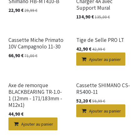
Shimano HB-MT410-B
Charger 4A avec
Support Mural
22,90
€
29,99
€
134,90
€
135,00
€
Cassette Miche Primato
Tige de Selle PRO LT
10V Campagnolo 11-30
42,90
€
42,99
€
66,90
€
71,00
€
Ajouter au panier
Axe de remorque
Cassette SHIMANO CS-
BLACKBEARING TR-1.0-
RS400-11
1 (12mm - 171/183mm -
52,20
€
59,99
€
M12x1)
Ajouter au panier
44,90
€
Ajouter au panier