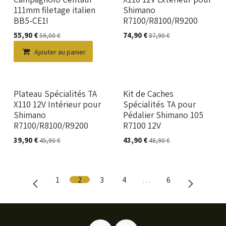
111mm filetage italien
Shimano
BB5-CE1I
R7100/R8100/R9200
55,90
€
74,90
€
59,00
€
87,90
€
Ajouter au panier
Plateau Spécialités TA
Kit de Caches
X110 12V Intérieur pour
Spécialités TA pour
Shimano
Pédalier Shimano 105
R7100/R8100/R9200
R7100 12V
39,90
€
43,90
€
45,90
€
48,90
€
1
2
3
4
…
6