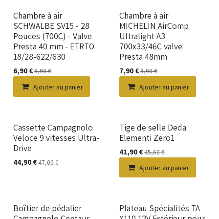
Chambre à air
Chambre à air
SCHWALBE SV15 - 28
MICHELIN AirComp
Pouces (700C) - Valve
Ultralight A3
Presta 40 mm - ETRTO
700x33/46C valve
18/28-622/630
Presta 48mm
6,90
€
7,90
€
8,90
€
9,90
€
Ajouter au panier
Ajouter au panier
Cassette Campagnolo
Tige de selle Deda
Veloce 9 vitesses Ultra-
Elementi Zero1
Drive
41,90
€
45,60
€
44,90
€
47,00
€
Ajouter au panier
Boîtier de pédalier
Plateau Spécialités TA
Campagnolo Centaur
X110 12V Extérieur pour