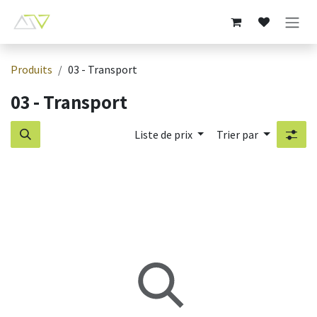
Se rendre au contenu
Produits
03 - Transport
03 - Transport
Liste de prix
Trier par