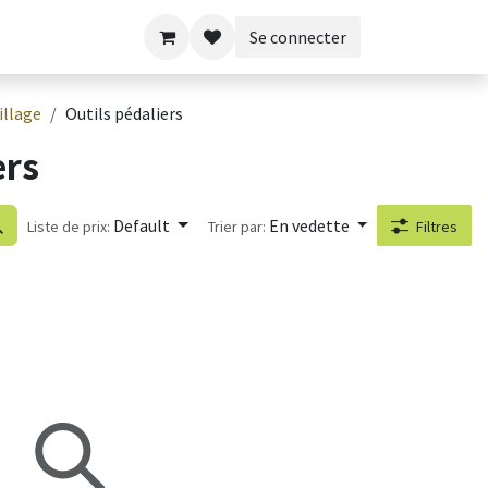
Se connecter
illage
Outils pédaliers
ers
Default
En vedette
Liste de prix:
Trier par:
Filtres