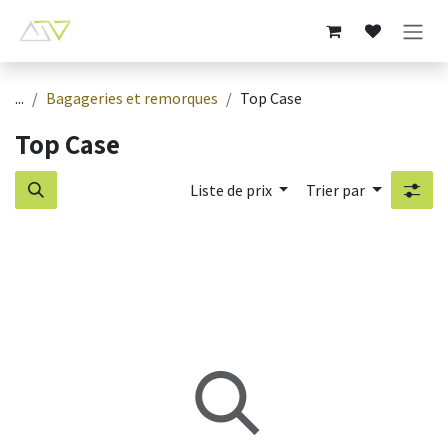
Se rendre au contenu
...
Bagageries et remorques
Top Case
Top Case
Liste de prix
Trier par