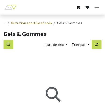
Se rendre au contenu
...
Nutrition sportive et soin
Gels & Gommes
Gels & Gommes
Liste de prix
Trier par