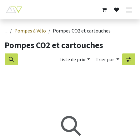
Se rendre au contenu
...
Pompes à Vélo
Pompes CO2 et cartouches
Pompes CO2 et cartouches
Liste de prix
Trier par