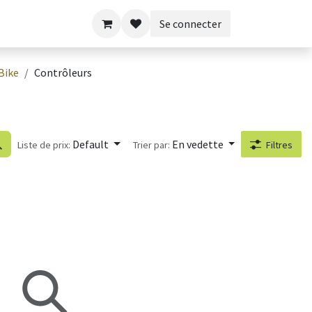
Se connecter
Bike
Contrôleurs
Default
En vedette
Liste de prix:
Trier par:
Filtres