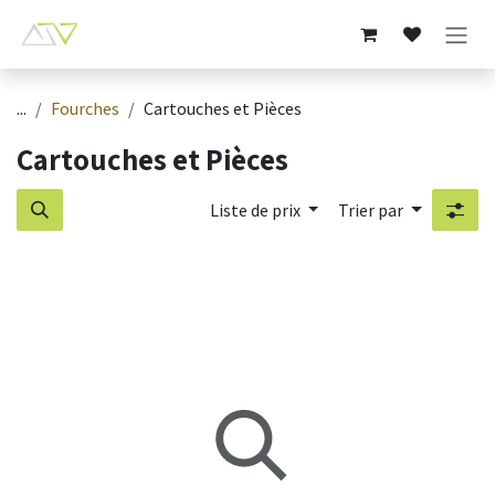
Se rendre au contenu
...
Fourches
Cartouches et Pièces
Cartouches et Pièces
Liste de prix
Trier par