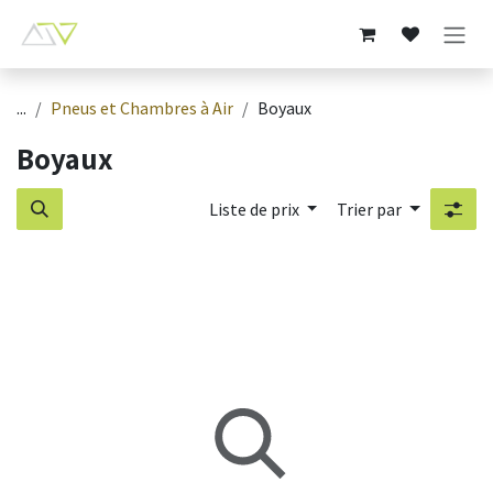
Se rendre au contenu
...
Pneus et Chambres à Air
Boyaux
Boyaux
Liste de prix
Trier par