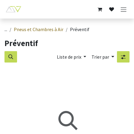
Se rendre au contenu
...
Pneus et Chambres à Air
Préventif
Préventif
Liste de prix
Trier par