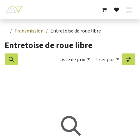
Se rendre au contenu
...
Transmission
Entretoise de roue libre
Entretoise de roue libre
Liste de prix
Trier par