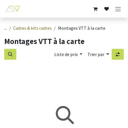
Se rendre au contenu
...
Cadres & kits cadres
Montages VTT à la carte
Montages VTT à la carte
Liste de prix
Trier par