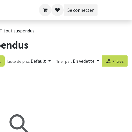
Se connecter
T tout suspendus
pendus
Default
En vedette
Liste de prix:
Trier par:
Filtres